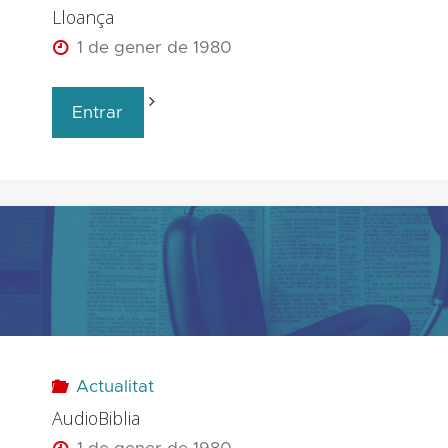
Lloança
1 de gener de 1980
Lloança
"
Entrar
"
Actualitat
AudioBiblia