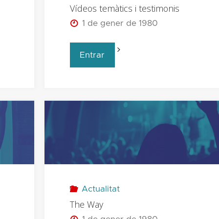
Vídeos temàtics i testimonis
1 de gener de 1980
Vídeos
"
Entrar
temàtics
i
testimonis
"
Actualitat
The Way