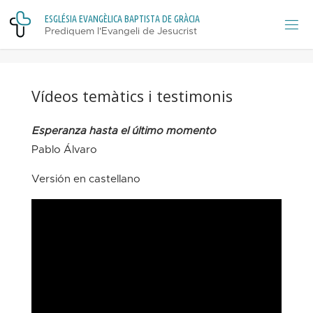
Skip
E
S
G
L
É
S
I
A
E
V
A
N
G
È
L
I
C
A
B
A
P
T
I
S
T
A
D
E
G
R
À
C
I
A
to
Prediquem l'Evangeli de Jesucrist
content
Vídeos temàtics i testimonis
Esperanza hasta el último momento
Pablo Álvaro
Versión en castellano