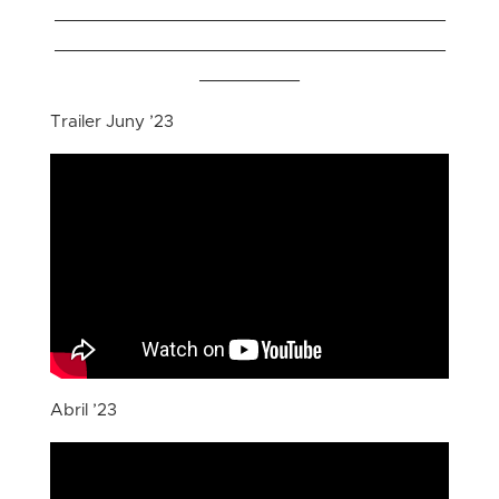
_______________________________________
_______________________________________
__________
Trailer Juny ’23
Abril ’23