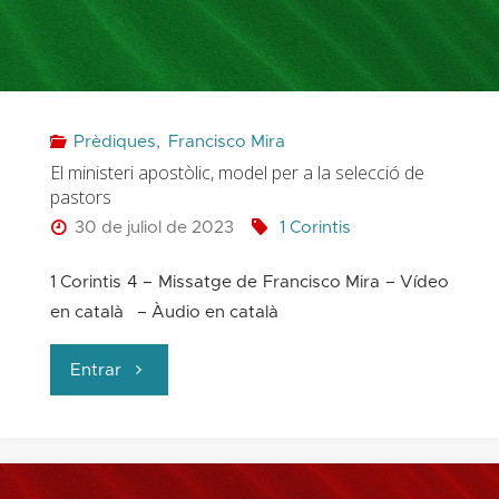
Crist:
qui
sóc
Prèdiques
,
Francisco Mira
i
El ministeri apostòlic, model per a la selecció de
pastors
per
30 de juliol de 2023
1 Corintis
a
1 Corintis 4 – Missatge de Francisco Mira – Vídeo
què
en català – Àudio en català
visc?"
"El
Entrar
ministeri
apostòlic,