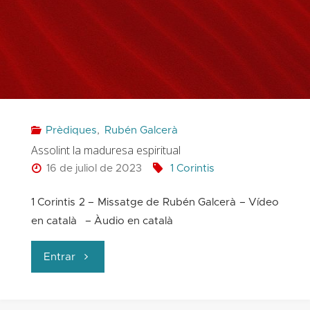
model
per
a
la
Prèdiques
,
Rubén Galcerà
selecció
Assolint la maduresa espiritual
de
16 de juliol de 2023
1 Corintis
pastors"
1 Corintis 2 – Missatge de Rubén Galcerà – Vídeo
en català – Àudio en català
"Assolint
Entrar
la