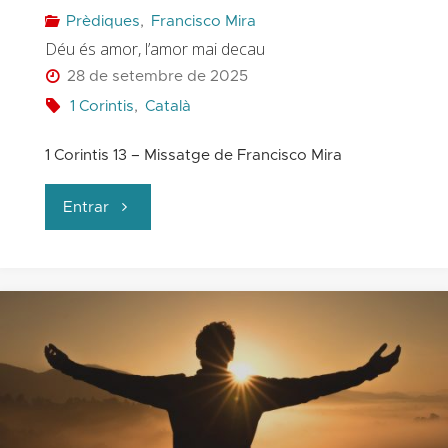
Prèdiques
,
Francisco Mira
Déu és amor, l’amor mai decau
28 de setembre de 2025
1 Corintis
,
Català
1 Corintis 13 – Missatge de Francisco Mira
"Déu
Entrar
és
amor,
l’amor
mai
decau"