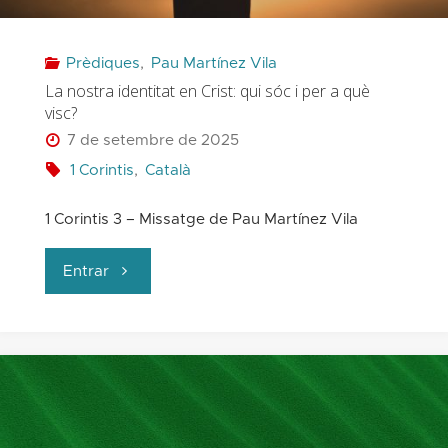
Prèdiques
,
Pau Martínez Vila
La nostra identitat en Crist: qui sóc i per a què
visc?
7 de setembre de 2025
1 Corintis
,
Català
1 Corintis 3 – Missatge de Pau Martínez Vila
"La
Entrar
nostra
identitat
en