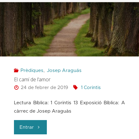
maduresa
espiritual"
Prèdiques
,
Josep Araguás
El camí de l’amor
24 de febrer de 2019
1 Corintis
Lectura Bíblica: 1 Corintis 13 Exposició Bíblica: A
càrrec de Josep Araguàs
"El
Entrar