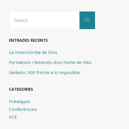
la
Search
Search
for:
rancúnia
i
ENTRADES RECENTS
l’amargor
La misericordia de Dios
Fortaleses i febleses d’un home de Déu
a
Gedeón: 300 frente a lo imposible
les
nostres
CATEGORIES
vides"
Prèdiques
Conferències
VCE