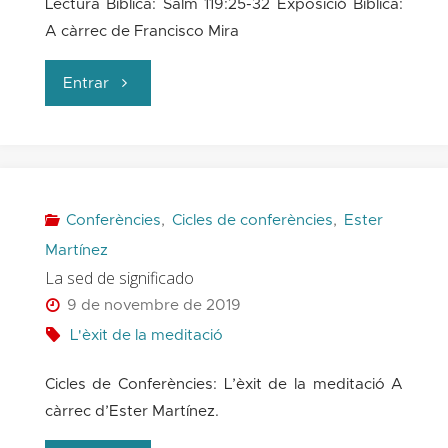
Lectura Bíblica: Salm 119:25-32 Exposició Bíblica:
A càrrec de Francisco Mira
"El
Entrar
valor
terapèutic
de
Conferències
,
Cicles de conferències
,
Ester
Martínez
la
La sed de significado
9 de novembre de 2019
meditació"
L'èxit de la meditació
Cicles de Conferències: L’èxit de la meditació A
càrrec d’Ester Martínez.