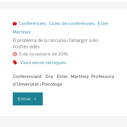
d’una
imatge
Conferències
,
Cicles de conferències
,
Ester
Martínez
de
El problema de la rancúnia i l’amargor a les
nostres vides
Déu
5 de novembre de 2016
distorsionada"
Viure sense càrregues
Conferenciant: Dra. Ester Martínez Professora
d’Universitat i Psicòloga
"El
Entrar
problema
de