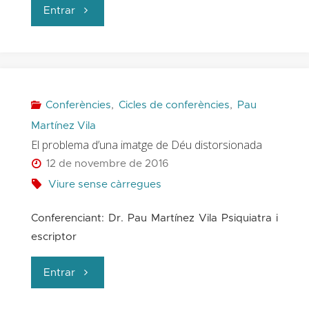
"La
Entrar
sed
de
significado"
Conferències
,
Cicles de conferències
,
Pau
Martínez Vila
El problema d’una imatge de Déu distorsionada
12 de novembre de 2016
Viure sense càrregues
Conferenciant: Dr. Pau Martínez Vila Psiquiatra i
escriptor
"El
Entrar
problema