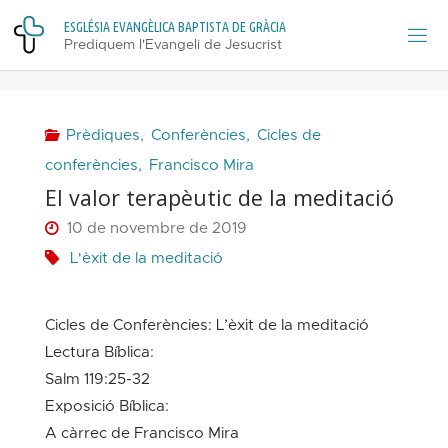
Skip
E
S
G
L
É
S
I
A
E
V
A
N
G
È
L
I
C
A
B
A
P
T
I
S
T
A
D
E
G
R
À
C
I
A
to
Prediquem l'Evangeli de Jesucrist
content
Prèdiques
,
Conferències
,
Cicles de
conferències
,
Francisco Mira
El valor terapèutic de la meditació
10 de novembre de 2019
L'èxit de la meditació
Cicles de Conferències: L’èxit de la meditació
Lectura Bíblica:
Salm 119:25-32
Exposició Bíblica:
A càrrec de Francisco Mira