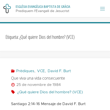
Skip
E
S
G
L
É
S
I
A
E
V
A
N
G
È
L
I
C
A
B
A
P
T
I
S
T
A
D
E
G
R
À
C
I
A
to
Prediquem l'Evangeli de Jesucrist
content
Etiqueta:
¿Qué quiere Dios del hombre? (VCE)
Prèdiques
,
VCE
,
David F. Burt
Que viva una vida consecuente
25 de novembre de 1984
¿Qué quiere Dios del hombre? (VCE)
Santiago 2:14-16 Mensaje de David F. Burt