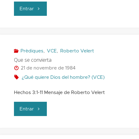
"Que
Entrar
viva
una
vida
Prèdiques
,
VCE
,
Roberto Velert
Que se convierta
consecuente"
21 de novembre de 1984
¿Qué quiere Dios del hombre? (VCE)
Hechos 3:1-11 Mensaje de Roberto Velert
"Que
Entrar
se
convierta"