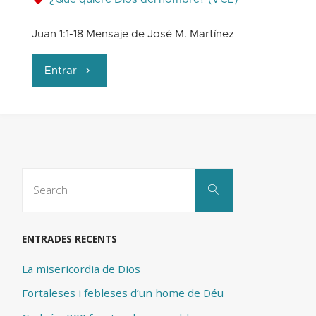
mismo"
Juan 1:1-18 Mensaje de José M. Martínez
"Que
Entrar
conozca
a
Dios"
Search
Search
for:
ENTRADES RECENTS
La misericordia de Dios
Fortaleses i febleses d’un home de Déu