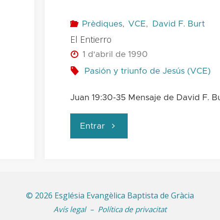
Prèdiques
,
VCE
,
David F. Burt
El Entierro
1 d'abril de 1990
Pasión y triunfo de Jesús (VCE)
Juan 19:30-35 Mensaje de David F. B
"El
Entrar
Entierro"
©
2026 Església Evangèlica Baptista de Gràcia
Avís legal
–
Política de privacitat