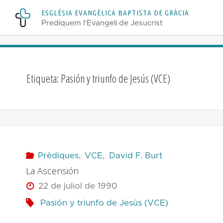
Skip
E
S
G
L
É
S
I
A
E
V
A
N
G
È
L
I
C
A
B
A
P
T
I
S
T
A
D
E
G
R
À
C
I
A
to
Prediquem l'Evangeli de Jesucrist
content
Etiqueta:
Pasión y triunfo de Jesús (VCE)
Prèdiques
,
VCE
,
David F. Burt
La Ascensión
22 de juliol de 1990
Pasión y triunfo de Jesús (VCE)