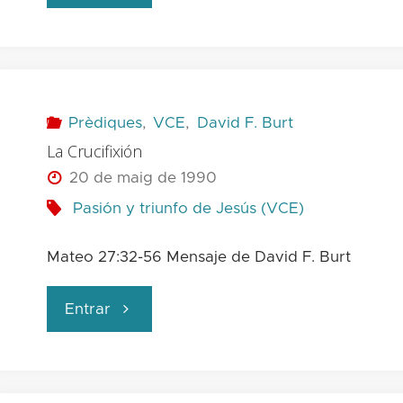
Resurrección
(1)"
Prèdiques
,
VCE
,
David F. Burt
La Crucifixión
20 de maig de 1990
Pasión y triunfo de Jesús (VCE)
Mateo 27:32-56 Mensaje de David F. Burt
"La
Entrar
Crucifixión"