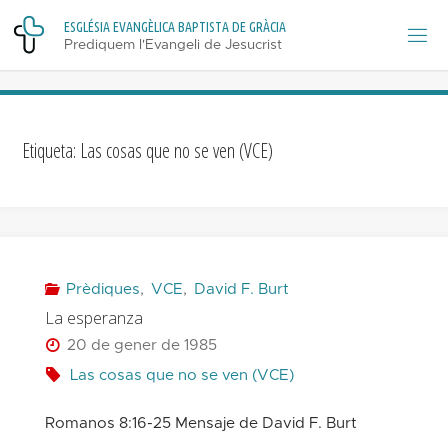
Skip
E
S
G
L
É
S
I
A
E
V
A
N
G
È
L
I
C
A
B
A
P
T
I
S
T
A
D
E
G
R
À
C
I
A
to
Prediquem l'Evangeli de Jesucrist
content
Etiqueta:
Las cosas que no se ven (VCE)
Prèdiques
,
VCE
,
David F. Burt
La esperanza
20 de gener de 1985
Las cosas que no se ven (VCE)
Romanos 8:16-25 Mensaje de David F. Burt