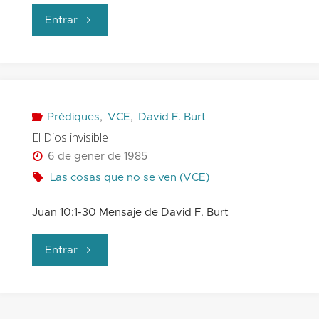
"La
Entrar
esperanza"
Prèdiques
,
VCE
,
David F. Burt
El Dios invisible
6 de gener de 1985
Las cosas que no se ven (VCE)
Juan 10:1-30 Mensaje de David F. Burt
"El
Entrar
Dios
invisible"