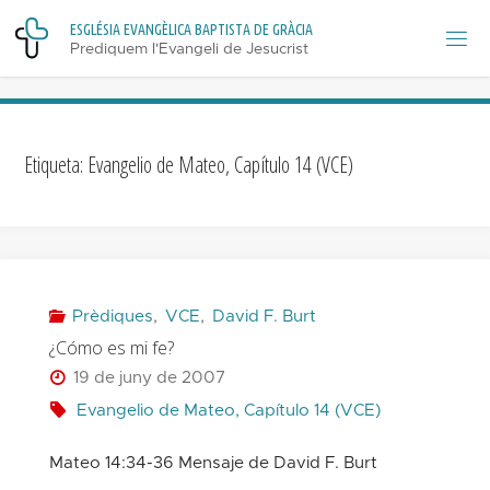
Skip
E
S
G
L
É
S
I
A
E
V
A
N
G
È
L
I
C
A
B
A
P
T
I
S
T
A
D
E
G
R
À
C
I
A
to
Prediquem l'Evangeli de Jesucrist
content
Etiqueta:
Evangelio de Mateo, Capítulo 14 (VCE)
Prèdiques
,
VCE
,
David F. Burt
¿Cómo es mi fe?
19 de juny de 2007
Evangelio de Mateo, Capítulo 14 (VCE)
Mateo 14:34-36 Mensaje de David F. Burt