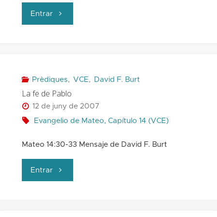
"¿Cómo
Entrar
es
mi
fe?"
Prèdiques
,
VCE
,
David F. Burt
La fe de Pablo
12 de juny de 2007
Evangelio de Mateo, Capítulo 14 (VCE)
Mateo 14:30-33 Mensaje de David F. Burt
"La
Entrar
fe
de