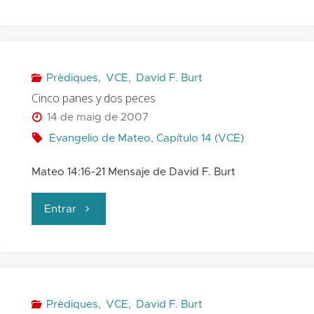
miedo
de
Herodes"
Prèdiques
,
VCE
,
David F. Burt
Cinco panes y dos peces
14 de maig de 2007
Evangelio de Mateo, Capítulo 14 (VCE)
Mateo 14:16-21 Mensaje de David F. Burt
"Cinco
Entrar
panes
y
dos
Prèdiques
,
VCE
,
David F. Burt