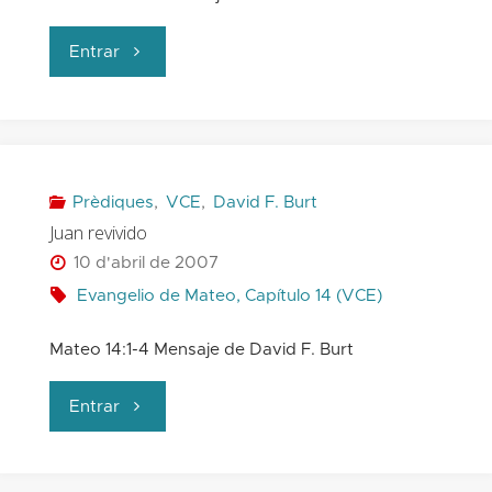
"La
Entrar
orden
de
Herodes"
Prèdiques
,
VCE
,
David F. Burt
Juan revivido
10 d'abril de 2007
Evangelio de Mateo, Capítulo 14 (VCE)
Mateo 14:1-4 Mensaje de David F. Burt
"Juan
Entrar
revivido"