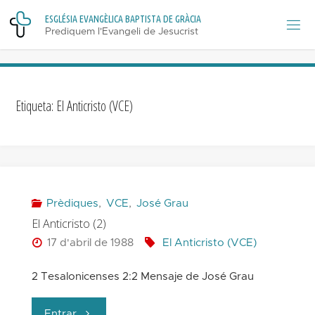
Skip
E
S
G
L
É
S
I
A
E
V
A
N
G
È
L
I
C
A
B
A
P
T
I
S
T
A
D
E
G
R
À
C
I
A
to
Prediquem l'Evangeli de Jesucrist
content
Etiqueta:
El Anticristo (VCE)
Prèdiques
,
VCE
,
José Grau
El Anticristo (2)
17 d'abril de 1988
El Anticristo (VCE)
2 Tesalonicenses 2:2 Mensaje de José Grau
"El
Entrar