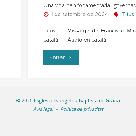
Una vida ben fonamentada i governa
1 de setembre de 2024
Titus
 en
Titus 1 – Missatge de Francisco Mi
català – Àudio en català
"Una
Entrar
vida
ben
©
2026 Església Evangèlica Baptista de Gràcia
fonamentada
Avís legal
–
Política de privacitat
i
governada"