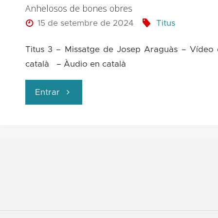
Anhelosos de bones obres
15 de setembre de 2024
Titus
Titus 3 – Missatge de Josep Araguàs – Vídeo
català – Àudio en català
"Anhelosos
Entrar
de
bones
obres"