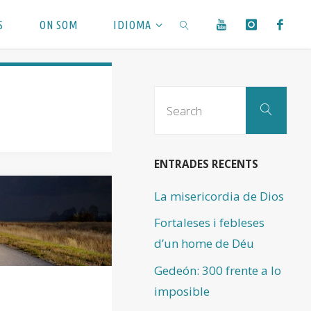
S
ON SOM
IDIOMA
SEARCH
Sear
Search
for:
ENTRADES RECENTS
La misericordia de Dios
Fortaleses i febleses
d’un home de Déu
Gedeón: 300 frente a lo
imposible