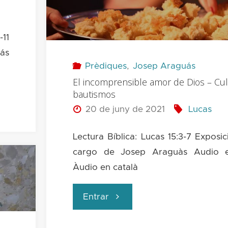
personas
aparentemente
11
ás
irrelevantes"
Prèdiques
,
Josep Araguás
El incomprensible amor de Dios – Cul
bautismos
20 de juny de 2021
Lucas
Lectura Bíblica: Lucas 15:3-7 Exposic
cargo de Josep Araguàs Audio e
Àudio en català
"El
Entrar
incomprensible