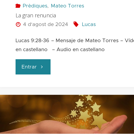
Prèdiques
,
Mateo Torres
La gran renuncia
y
4 d'agost de 2024
Lucas
en
Lucas 9:28-36 – Mensaje de Mateo Torres – Ví
la
en castellano – Audio en castellano
tierra
"La
Entrar
paz"
gran
renuncia"