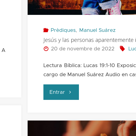
oveja
perdida"
Prèdiques
,
Manuel Suárez
Jesús y las personas aparentemente i
20 de novembre de 2022
Lu
: A
Lectura Bíblica: Lucas 19:1-10 Exposic
cargo de Manuel Suárez Audio en cas
"Jesús
Entrar
y
las