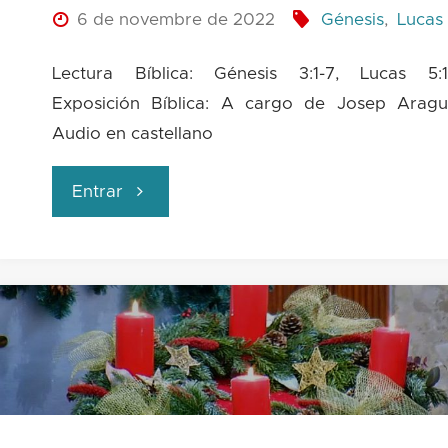
Dios"
6 de novembre de 2022
Génesis
,
Lucas
Lectura Bíblica: Génesis 3:1-7, Lucas 5:1-
Exposición Bíblica: A cargo de Josep Aragu
Audio en castellano
"¿Obedecer
Entrar
o
desobedecer?
Esa
es
la