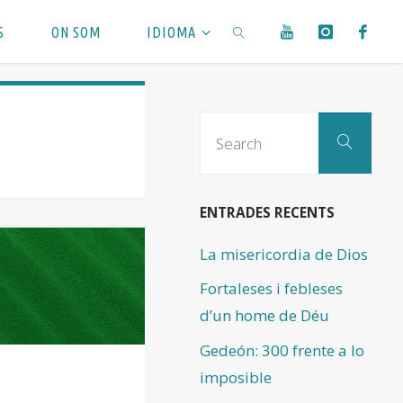
S
ON SOM
IDIOMA
SEARCH
Sear
Search
for:
ENTRADES RECENTS
La misericordia de Dios
Fortaleses i febleses
d’un home de Déu
Gedeón: 300 frente a lo
imposible