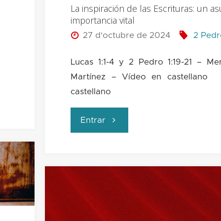
La inspiración de las Escrituras: un a
importancia vital
27 d'octubre de 2024
2 Pedr
Lucas 1:1-4 y 2 Pedro 1:19-21 – M
Martínez – Vídeo en castellano
castellano
"La
Entrar
inspiración
de
las
Escrituras: