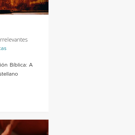
rrelevantes
cas
ión Bíblica: A
tellano