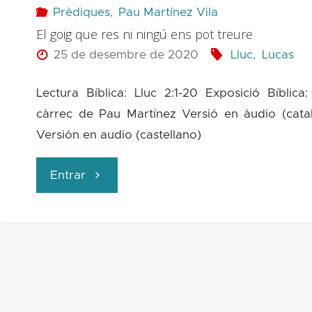
Prèdiques
,
Pau Martínez Vila
El goig que res ni ningú ens pot treure
cuestión"
25 de desembre de 2020
Lluc
,
Lucas
Lectura Bíblica: Lluc 2:1-20 Exposició Bíblica
càrrec de Pau Martínez Versió en àudio (cata
Versión en audio (castellano)
"El
Entrar
goig
que
res