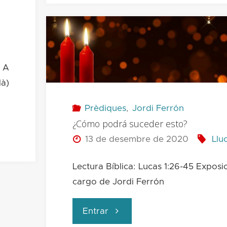
amor
de
: A
Dios
là)
–
Prèdiques
,
Jordi Ferrón
¿Cómo podrá suceder esto?
Culto
13 de desembre de 2020
Llu
de
Lectura Bíblica: Lucas 1:26-45 Exposic
bautismos"
cargo de Jordi Ferrón
"¿Cómo
Entrar