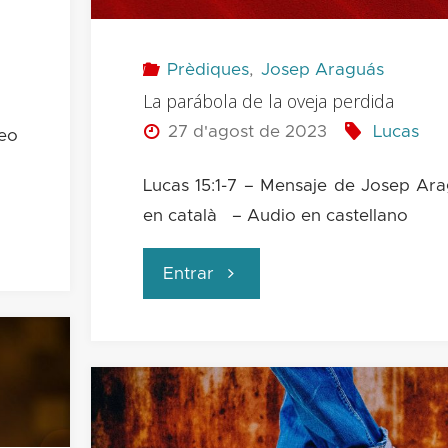
un
Prèdiques
,
Josep Araguás
La parábola de la oveja perdida
asunto
27 d'agost de 2023
Lucas
deo
de
Lucas 15:1-7 – Mensaje de Josep Ar
importancia
en català – Audio en castellano
vital"
"La
Entrar
parábola
de
la