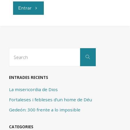
"En
Entrar
el
enfoque
de
Search
Search
for:
nuestras
vidas"
ENTRADES RECENTS
La misericordia de Dios
Fortaleses i febleses d’un home de Déu
Gedeón: 300 frente a lo imposible
CATEGORIES