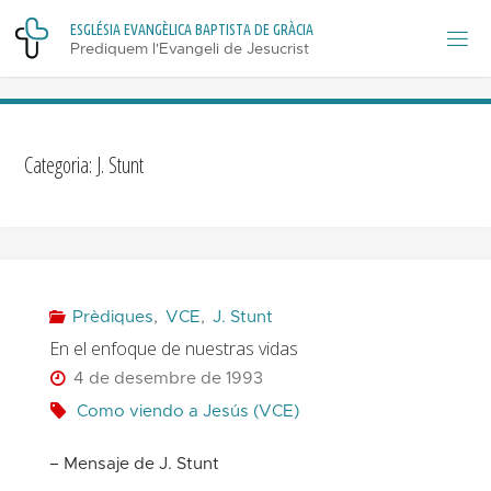
Skip
E
S
G
L
É
S
I
A
E
V
A
N
G
È
L
I
C
A
B
A
P
T
I
S
T
A
D
E
G
R
À
C
I
A
to
Prediquem l'Evangeli de Jesucrist
content
Categoria:
J. Stunt
Prèdiques
,
VCE
,
J. Stunt
En el enfoque de nuestras vidas
4 de desembre de 1993
Como viendo a Jesús (VCE)
– Mensaje de J. Stunt