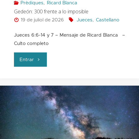
Prèdiques
,
Ricard Blanca
Gedeón: 300 frente a lo imposible
19 de juliol de 2026
Jueces
,
Castellano
Jueces 6:6-14 y 7 – Mensaje de Ricard Blanca –
Culto completo
"Gedeón:
Entrar
300
frente
a
lo
imposible"