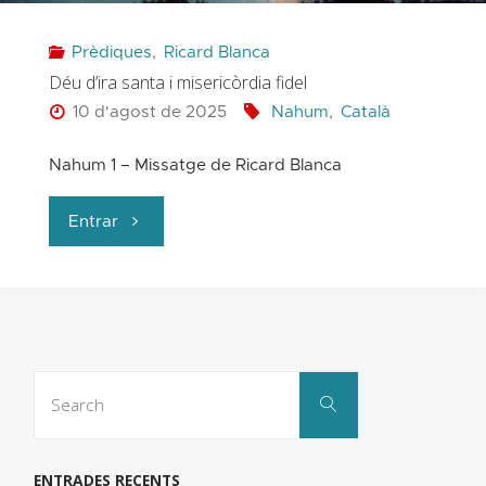
Prèdiques
,
Ricard Blanca
Déu d’ira santa i misericòrdia fidel
10 d'agost de 2025
Nahum
,
Català
Nahum 1 – Missatge de Ricard Blanca
"Déu
Entrar
d’ira
santa
i
Search
Search
for:
misericòrdia
fidel"
ENTRADES RECENTS