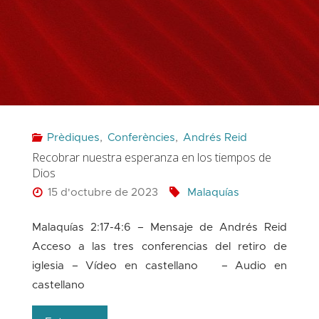
pasión
y
nuestra
esperanza
Prèdiques
,
Conferències
,
Andrés Reid
en
Recobrar nuestra esperanza en los tiempos de
Dios
los tiempos de Dios"
15 d'octubre de 2023
Malaquías
Malaquías 2:17-4:6 – Mensaje de Andrés Reid
Acceso a las tres conferencias del retiro de
iglesia – Vídeo en castellano – Audio en
castellano