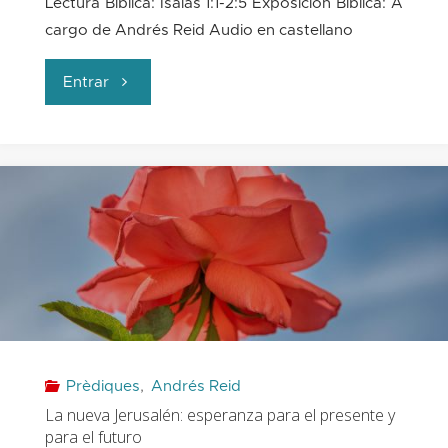
Lectura Bíblica: Isaías 1:1-2:5 Exposición Bíblica: A
cargo de Andrés Reid Audio en castellano
"¿Cómo
Entrar
sería
la
Barcelona
ideal?"
Prèdiques
,
Andrés Reid
La nueva Jerusalén: esperanza para el presente y
para el futuro