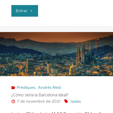
"La
Entrar
ley
y
su
papel
en
el
Prèdiques
,
Andrés Reid
plan
¿Cómo sería la Barcelona ideal?
de
7 de novembre de 2021
Isaías
salvación"