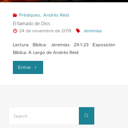
presente
Prèdiques
,
Andrés Reid
y
El llamado de Dios
para
24 de novembre de 2019
Jeremías
el
Lectura Bíblica: Jeremías 29:1-23 Exposición
Bíblica: A cargo de Andrés Reid
futuro"
"El
Entrar
llamado
de
Dios"
Search
Search
for: