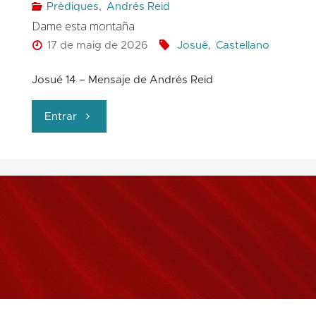
Prèdiques
,
Andrés Reid
Dame esta montaña
17 de maig de 2026
Josuè
,
Castellano
Josué 14 – Mensaje de Andrés Reid
"Dame
Entrar
esta
montaña"