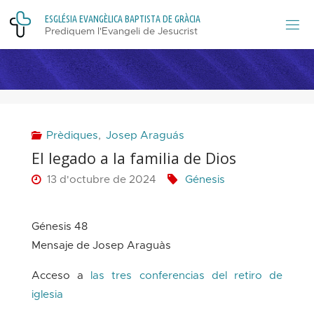
Skip
E
S
G
L
É
S
I
A
E
V
A
N
G
È
L
I
C
A
B
A
P
T
I
S
T
A
D
E
G
R
À
C
I
A
to
Prediquem l'Evangeli de Jesucrist
content
Prèdiques
,
Josep Araguás
El legado a la familia de Dios
13 d'octubre de 2024
Génesis
Génesis 48
–
Mensaje de Josep Araguàs
Acceso a
las tres conferencias del retiro de
iglesia