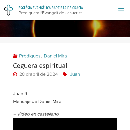
Skip
E
S
G
L
É
S
I
A
E
V
A
N
G
È
L
I
C
A
B
A
P
T
I
S
T
A
D
E
G
R
À
C
I
A
to
Prediquem l'Evangeli de Jesucrist
content
Prèdiques
,
Daniel Mira
Ceguera espiritual
28 d'abril de 2024
Juan
Juan 9
–
Mensaje de Daniel Mira
– Vídeo en castellano