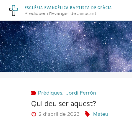
Skip
E
S
G
L
É
S
I
A
E
V
A
N
G
È
L
I
C
A
B
A
P
T
I
S
T
A
D
E
G
R
À
C
I
A
to
Prediquem l'Evangeli de Jesucrist
content
Prèdiques
,
Jordi Ferrón
Qui deu ser aquest?
2 d'abril de 2023
Mateu