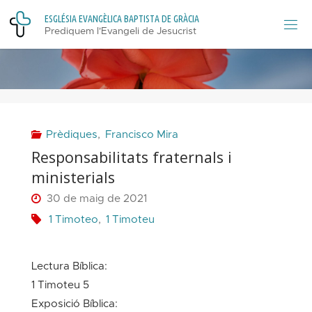
Skip
E
S
G
L
É
S
I
A
E
V
A
N
G
È
L
I
C
A
B
A
P
T
I
S
T
A
D
E
G
R
À
C
I
A
to
Prediquem l'Evangeli de Jesucrist
content
Prèdiques
,
Francisco Mira
Responsabilitats fraternals i
ministerials
30 de maig de 2021
1 Timoteo
,
1 Timoteu
Lectura Bíblica:
1 Timoteu 5
Exposició Bíblica: