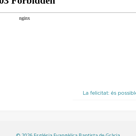
La felicitat: és possib
©
2026 Església Evangèlica Baptista de Gràcia