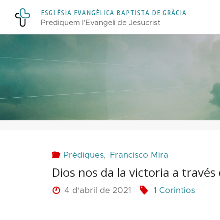
Skip
E
S
G
L
É
S
I
A
E
V
A
N
G
È
L
I
C
A
B
A
P
T
I
S
T
A
D
E
G
R
À
C
I
A
to
Prediquem l'Evangeli de Jesucrist
content
Prèdiques
,
Francisco Mira
Dios nos da la victoria a travé
4 d'abril de 2021
1 Corintios