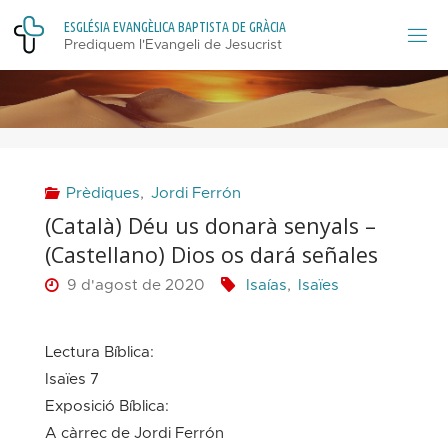
Skip
E
S
G
L
É
S
I
A
E
V
A
N
G
È
L
I
C
A
B
A
P
T
I
S
T
A
D
E
G
R
À
C
I
A
to
Prediquem l'Evangeli de Jesucrist
content
Prèdiques
,
Jordi Ferrón
(Català) Déu us donarà senyals –
(Castellano) Dios os dará señales
9 d'agost de 2020
Isaías
,
Isaïes
Lectura Bíblica:
Isaïes 7
Exposició Bíblica:
A càrrec de Jordi Ferrón