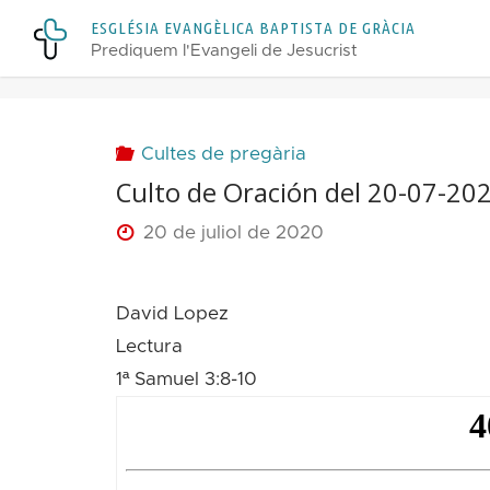
Skip
E
S
G
L
É
S
I
A
E
V
A
N
G
È
L
I
C
A
B
A
P
T
I
S
T
A
D
E
G
R
À
C
I
A
to
Prediquem l'Evangeli de Jesucrist
content
Cultes de pregària
Culto de Oración del 20-07-20
20 de juliol de 2020
David Lopez
Lectura
1ª Samuel 3:8-10