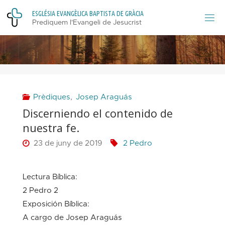
Skip
E
S
G
L
É
S
I
A
E
V
A
N
G
È
L
I
C
A
B
A
P
T
I
S
T
A
D
E
G
R
À
C
I
A
to
Prediquem l'Evangeli de Jesucrist
content
Prèdiques
,
Josep Araguás
Discerniendo el contenido de
nuestra fe.
23 de juny de 2019
2 Pedro
Lectura Bíblica:
2 Pedro 2
Exposición Bíblica:
A cargo de Josep Araguás