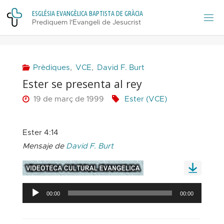
Skip
E
S
G
L
É
S
I
A
E
V
A
N
G
È
L
I
C
A
B
A
P
T
I
S
T
A
D
E
G
R
À
C
I
A
to
Prediquem l'Evangeli de Jesucrist
content
Prèdiques
,
VCE
,
David F. Burt
Ester se presenta al rey
19 de març de 1999
Ester (VCE)
Ester 4:14
Mensaje de
David F. Burt
Reproductor
00:00
00:00
d'àudio