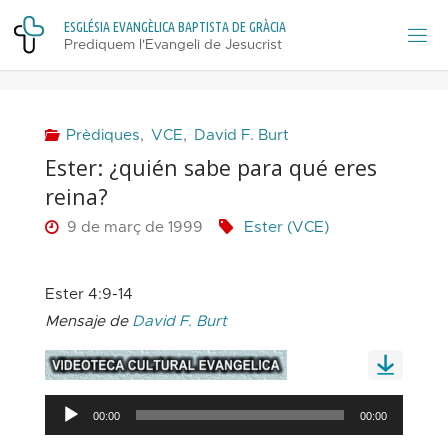
Skip
E
S
G
L
É
S
I
A
E
V
A
N
G
È
L
I
C
A
B
A
P
T
I
S
T
A
D
E
G
R
À
C
I
A
to
Prediquem l'Evangeli de Jesucrist
content
Prèdiques
,
VCE
,
David F. Burt
Ester: ¿quién sabe para qué eres
reina?
9 de març de 1999
Ester (VCE)
Ester 4:9-14
Mensaje de
David F. Burt
Reproductor
00:00
00:00
d'àudio