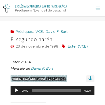
Skip
E
S
G
L
É
S
I
A
E
V
A
N
G
È
L
I
C
A
B
A
P
T
I
S
T
A
D
E
G
R
À
C
I
A
to
Prediquem l'Evangeli de Jesucrist
content
Prèdiques
,
VCE
,
David F. Burt
El segundo harén
23 de novembre de 1998
Ester (VCE)
Ester 2:9-14
Mensaje de
David F. Burt
Reproductor
00:00
00:00
d'àudio