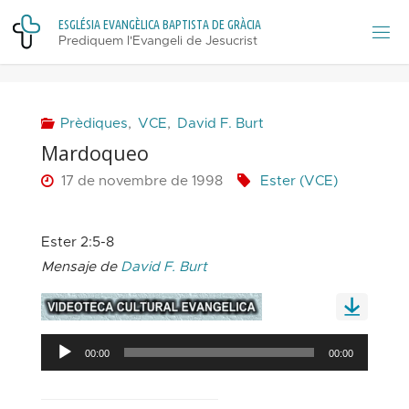
Skip
E
S
G
L
É
S
I
A
E
V
A
N
G
È
L
I
C
A
B
A
P
T
I
S
T
A
D
E
G
R
À
C
I
A
to
Prediquem l'Evangeli de Jesucrist
content
Prèdiques
,
VCE
,
David F. Burt
Mardoqueo
17 de novembre de 1998
Ester (VCE)
Ester 2:5-8
Mensaje de
David F. Burt
Reproductor
00:00
00:00
d'àudio