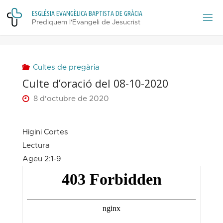
Skip
E
S
G
L
É
S
I
A
E
V
A
N
G
È
L
I
C
A
B
A
P
T
I
S
T
A
D
E
G
R
À
C
I
A
to
Prediquem l'Evangeli de Jesucrist
content
Cultes de pregària
Culte d’oració del 08-10-2020
8 d'octubre de 2020
Higini Cortes
Lectura
Ageu 2:1-9