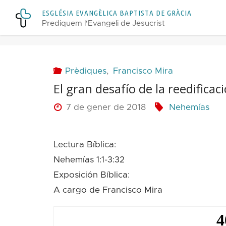
Skip
E
S
G
L
É
S
I
A
E
V
A
N
G
È
L
I
C
A
B
A
P
T
I
S
T
A
D
E
G
R
À
C
I
A
to
Prediquem l'Evangeli de Jesucrist
content
Prèdiques
,
Francisco Mira
El gran desafío de la reedificac
7 de gener de 2018
Nehemías
Lectura Bíblica:
Nehemías 1:1-3:32
Exposición Bíblica:
A cargo de Francisco Mira