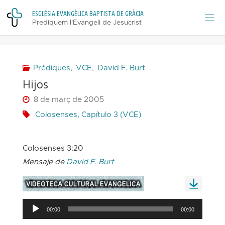
Skip
E
S
G
L
É
S
I
A
E
V
A
N
G
È
L
I
C
A
B
A
P
T
I
S
T
A
D
E
G
R
À
C
I
A
to
Prediquem l'Evangeli de Jesucrist
content
Prèdiques
,
VCE
,
David F. Burt
Hijos
8 de març de 2005
Colosenses, Capítulo 3 (VCE)
Colosenses 3:20
Mensaje de
David F. Burt
Reproductor
00:00
00:00
d'àudio