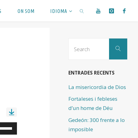
S
ON SOM
IDIOMA
SEARCH
Sear
Search
for:
ENTRADES RECENTS
La misericordia de Dios
Fortaleses i febleses
d’un home de Déu
Gedeón: 300 frente a lo
eu
imposible
ervir