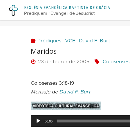
Skip
E
S
G
L
É
S
I
A
E
V
A
N
G
È
L
I
C
A
B
A
P
T
I
S
T
A
D
E
G
R
À
C
I
A
to
Prediquem l'Evangeli de Jesucrist
content
Prèdiques
,
VCE
,
David F. Burt
Maridos
23 de febrer de 2005
Colosenses,
Colosenses 3:18-19
Mensaje de
David F. Burt
Reproductor
00:00
d'àudio