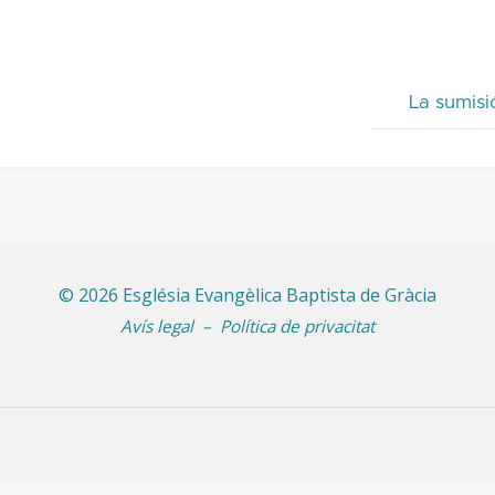
l
t
d
La sumisi
f
c
a
a
p
a
©
2026 Església Evangèlica Baptista de Gràcia
i
Avís legal
–
Política de privacitat
o
d
e
v