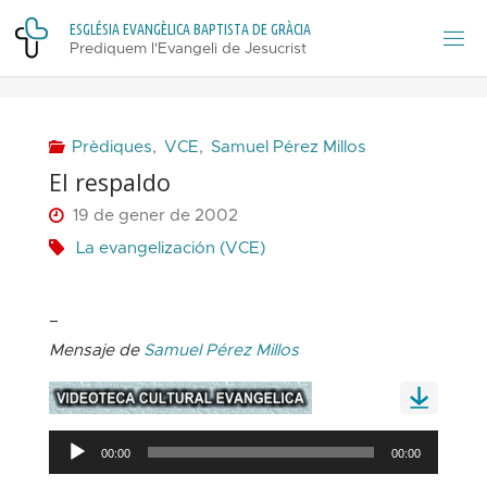
Skip
E
S
G
L
É
S
I
A
E
V
A
N
G
È
L
I
C
A
B
A
P
T
I
S
T
A
D
E
G
R
À
C
I
A
to
Prediquem l'Evangeli de Jesucrist
content
Prèdiques
,
VCE
,
Samuel Pérez Millos
El respaldo
19 de gener de 2002
La evangelización (VCE)
–
Mensaje de
Samuel Pérez Millos
Reproductor
00:00
00:00
d'àudio