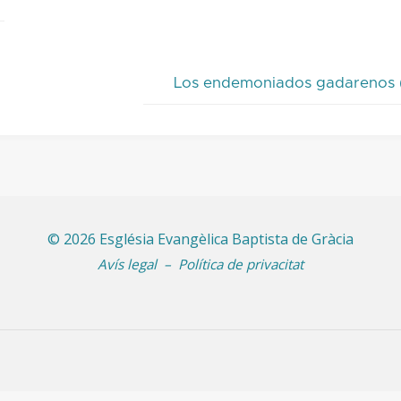
l
t
d
Los endemoniados gadarenos (
f
c
a
a
p
a
©
2026 Església Evangèlica Baptista de Gràcia
i
Avís legal
–
Política de privacitat
o
d
e
v