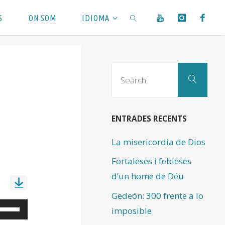
S
ON SOM
IDIOMA
SEARCH
Sear
Search
for:
ENTRADES RECENTS
La misericordia de Dios
Fortaleses i febleses
d’un home de Déu
Gedeón: 300 frente a lo
eu
imposible
ervir