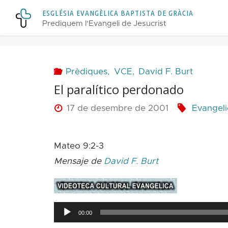
Skip
E
S
G
L
É
S
I
A
E
V
A
N
G
È
L
I
C
A
B
A
P
T
I
S
T
A
D
E
G
R
À
C
I
A
to
Prediquem l'Evangeli de Jesucrist
content
Prèdiques
,
VCE
,
David F. Burt
El paralítico perdonado
17 de desembre de 2001
Evangeli
Mateo 9:2-3
Mensaje de
David F. Burt
Reproductor
00:00
d'àudio