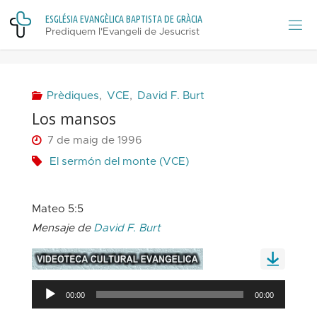
Skip
E
S
G
L
É
S
I
A
E
V
A
N
G
È
L
I
C
A
B
A
P
T
I
S
T
A
D
E
G
R
À
C
I
A
to
Prediquem l'Evangeli de Jesucrist
content
Prèdiques
,
VCE
,
David F. Burt
Los mansos
7 de maig de 1996
El sermón del monte (VCE)
Mateo 5:5
Mensaje de
David F. Burt
Reproductor
00:00
00:00
d'àudio