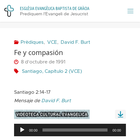
Skip
E
S
G
L
É
S
I
A
E
V
A
N
G
È
L
I
C
A
B
A
P
T
I
S
T
A
D
E
G
R
À
C
I
A
to
Prediquem l'Evangeli de Jesucrist
content
Prèdiques
,
VCE
,
David F. Burt
Fe y compasión
8 d'octubre de 1991
Santiago, Capítulo 2 (VCE)
Santiago 2:14-17
Mensaje de
David F. Burt
Reproductor
00:00
00:00
d'àudio