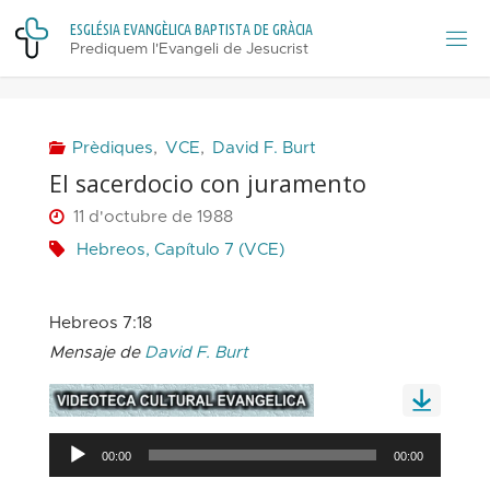
Skip
E
S
G
L
É
S
I
A
E
V
A
N
G
È
L
I
C
A
B
A
P
T
I
S
T
A
D
E
G
R
À
C
I
A
to
Prediquem l'Evangeli de Jesucrist
content
Prèdiques
,
VCE
,
David F. Burt
El sacerdocio con juramento
11 d'octubre de 1988
Hebreos, Capítulo 7 (VCE)
Hebreos 7:18
Mensaje de
David F. Burt
Reproductor
00:00
00:00
d'àudio