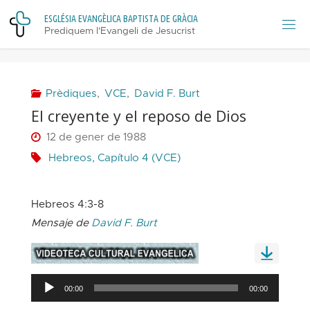
Skip
E
S
G
L
É
S
I
A
E
V
A
N
G
È
L
I
C
A
B
A
P
T
I
S
T
A
D
E
G
R
À
C
I
A
to
Prediquem l'Evangeli de Jesucrist
content
Prèdiques
,
VCE
,
David F. Burt
El creyente y el reposo de Dios
12 de gener de 1988
Hebreos, Capítulo 4 (VCE)
Hebreos 4:3-8
Mensaje de
David F. Burt
Reproductor
00:00
00:00
d'àudio