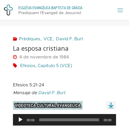
Skip
E
S
G
L
É
S
I
A
E
V
A
N
G
È
L
I
C
A
B
A
P
T
I
S
T
A
D
E
G
R
À
C
I
A
to
Prediquem l'Evangeli de Jesucrist
content
Prèdiques
,
VCE
,
David F. Burt
La esposa cristiana
4 de novembre de 1984
Efesios, Capítulo 5 (VCE)
Efesios 5:21-24
Mensaje de
David F. Burt
Reproductor
00:00
00:00
d'àudio