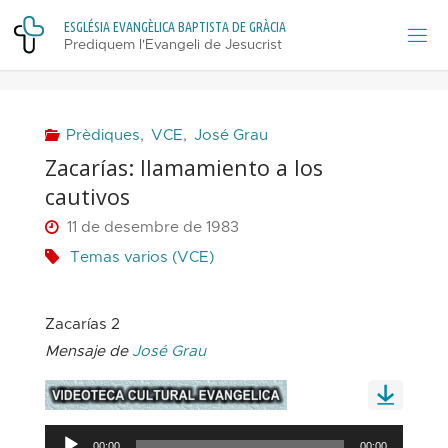
Skip
E
S
G
L
É
S
I
A
E
V
A
N
G
È
L
I
C
A
B
A
P
T
I
S
T
A
D
E
G
R
À
C
I
A
to
Prediquem l'Evangeli de Jesucrist
content
Prèdiques
,
VCE
,
José Grau
Zacarías: llamamiento a los
cautivos
11 de desembre de 1983
Temas varios (VCE)
Zacarías 2
Mensaje de
José Grau
Reproductor
00:00
00:00