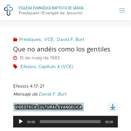
Skip
E
S
G
L
É
S
I
A
E
V
A
N
G
È
L
I
C
A
B
A
P
T
I
S
T
A
D
E
G
R
À
C
I
A
to
Prediquem l'Evangeli de Jesucrist
content
Prèdiques
,
VCE
,
David F. Burt
Que no andéis como los gentiles
15 de maig de 1983
Efesios, Capítulo 4 (VCE)
Efesios 4:17-21
Mensaje de
David F. Burt
Reproductor
00:00
00:00
d'àudio