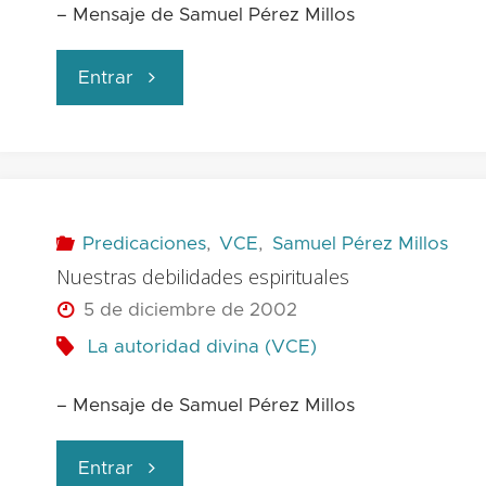
– Mensaje de Samuel Pérez Millos
"La
Entrar
acción
del
Espíritu
Predicaciones
,
VCE
,
Samuel Pérez Millos
Nuestras debilidades espirituales
Santo"
5 de diciembre de 2002
La autoridad divina (VCE)
– Mensaje de Samuel Pérez Millos
"Nuestras
Entrar