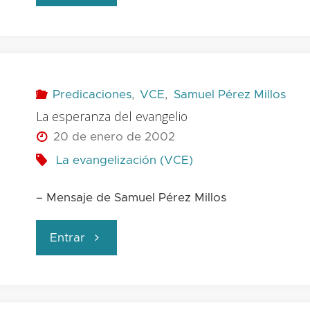
debilidades
espirituales"
Predicaciones
,
VCE
,
Samuel Pérez Millos
La esperanza del evangelio
20 de enero de 2002
La evangelización (VCE)
– Mensaje de Samuel Pérez Millos
"La
Entrar
esperanza
del