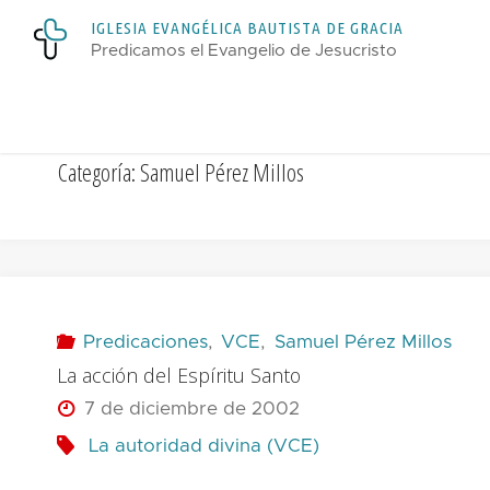
Saltar
I
G
L
E
S
I
A
E
V
A
N
G
É
L
I
C
A
B
A
U
T
I
S
T
A
D
E
G
R
A
C
I
A
al
Predicamos el Evangelio de Jesucristo
contenido
Categoría:
Samuel Pérez Millos
Predicaciones
,
VCE
,
Samuel Pérez Millos
La acción del Espíritu Santo
7 de diciembre de 2002
La autoridad divina (VCE)