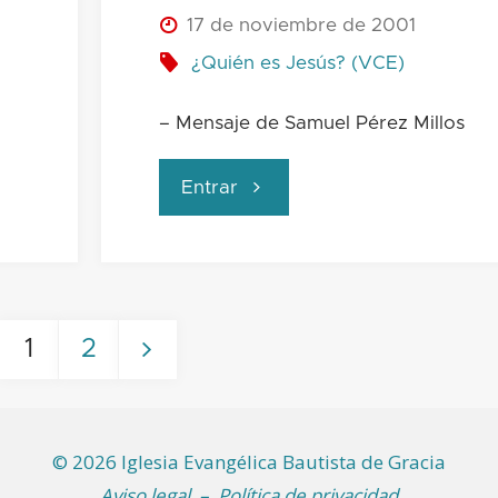
17 de noviembre de 2001
¿Quién es Jesús? (VCE)
– Mensaje de Samuel Pérez Millos
"Dios
Entrar
transformando"
1
2
Paginación
©
2026 Iglesia Evangélica Bautista de Gracia
Aviso legal
–
Política de privacidad