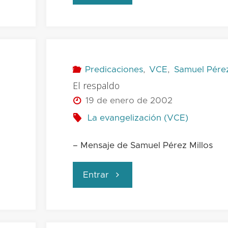
poder
de
la
Predicaciones
,
VCE
,
Samuel Pérez
El respaldo
evangelización"
19 de enero de 2002
La evangelización (VCE)
– Mensaje de Samuel Pérez Millos
"El
Entrar
respaldo"