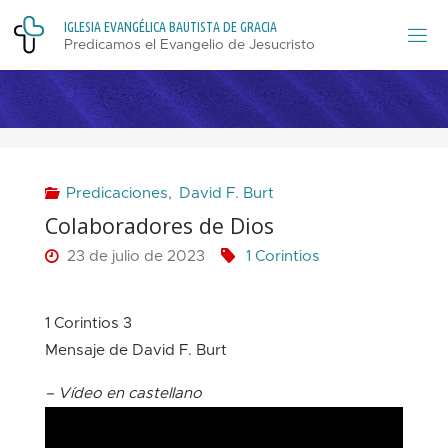
Saltar
I
G
L
E
S
I
A
E
V
A
N
G
É
L
I
C
A
B
A
U
T
I
S
T
A
D
E
G
R
A
C
I
A
al
Predicamos el Evangelio de Jesucristo
contenido
Predicaciones
,
David F. Burt
Colaboradores de Dios
23 de julio de 2023
1 Corintios
1 Corintios 3
–
Mensaje de David F. Burt
– Vídeo en castellano